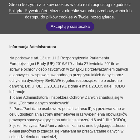
Strona korzysta z plików cookies w celu realizacji usług i zgodnie z
Polityką Prywatności
. Możesz określić warunki przechowywania lub
dostępu do plików cookies w Twojej przeglądarce.
Akceptuję ciasteczka
Informacja Administratora
Na podstawie art. 13 ust. 1 i 2 Rozporządzenia Parlamentu
Europejskiego i Rady (UE) 2016/679 z dnia 27 kwietnia 2016r. w
sprawie ochrony osób fizycznych w związku z przetwarzaniem danych
osobowych i w sprawie swobodnego przepływu takich danych oraz
uchylenia dyrektywy 95/46/WE (ogólne rozporządzenie o ochronie
danych), Dz. U. UE. L. 2016.119.1 z dnia 4 maja 2016r., dalej RODO
informuję:
1. dane Administratora i Inspektora Ochrony Danych znajdują się w
linku „Ochrona danych osobowych”,
2. Pana/Pani dane osobowe w postaci adresu IP, są przetwarzane w
celu udostępniania strony internetowej oraz wypełnienia obowiązków
prawnych spoczywających na administratorze(art.6 ust.1 lit.c RODO),
3. jeżeli korzysta Pan/Pani z odnośnika na stronie będącego adresem
e-mail placówki to zgadza się Pan/Pani na przetwarzanie danych w
celu udzielenia odpowiedzi,