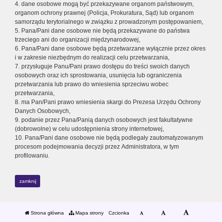
4. dane osobowe mogą być przekazywane organom państwowym,
organom ochrony prawnej (Policja, Prokuratura, Sąd) lub organom
samorządu terytorialnego w związku z prowadzonym postępowaniem,
5. Pana/Pani dane osobowe nie będą przekazywane do państwa
trzeciego ani do organizacji międzynarodowej,
6. Pana/Pani dane osobowe będą przetwarzane wyłącznie przez okres
i w zakresie niezbędnym do realizacji celu przetwarzania,
7. przysługuje Panu/Pani prawo dostępu do treści swoich danych
osobowych oraz ich sprostowania, usunięcia lub ograniczenia
przetwarzania lub prawo do wniesienia sprzeciwu wobec
przetwarzania,
8. ma Pan/Pani prawo wniesienia skargi do Prezesa Urzędu Ochrony
Danych Osobowych,
9. podanie przez Pana/Panią danych osobowych jest fakultatywne
(dobrowolne) w celu udostępnienia strony internetowej,
10. Pana/Pani dane osobowe nie będą podlegały zautomatyzowanym
procesom podejmowania decyzji przez Administratora, w tym
profilowaniu.
zamknij
Strona główna
Mapa strony
Czcionka