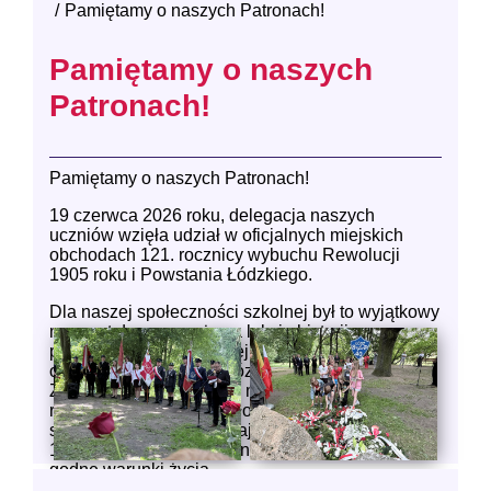
Pamiętamy o naszych Patronach!
Pamiętamy o naszych
Patronach!
Pamiętamy o naszych Patronach!
19 czerwca 2026 roku, delegacja naszych
uczniów wzięła udział w oficjalnych miejskich
obchodach 121. rocznicy wybuchu Rewolucji
1905 roku i Powstania Łódzkiego.
Dla naszej społeczności szkolnej był to wyjątkowy
moment dumy oraz żywa lekcja historii
patriotycznej i regionalnej. Oficjalne uroczystości
odbyły się w parku im. Józefa Piłsudskiego na
Zdrowiu, w historycznym miejscu straceń
robotników. Uczniowie złożyli pod pomnikiem
symboliczne kwiaty, oddając hołd tym, którzy w
1905 roku walczyli o wolność, polską szkołę i
godne warunki życia.