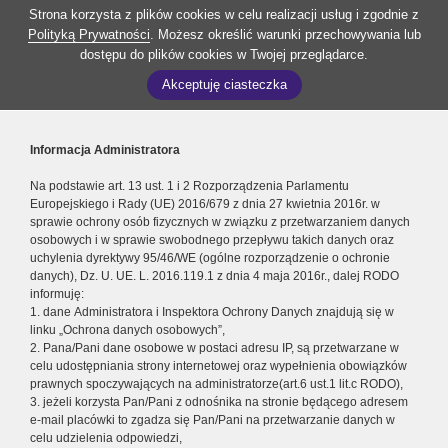
Strona korzysta z plików cookies w celu realizacji usług i zgodnie z
Polityką Prywatności
. Możesz określić warunki przechowywania lub
dostępu do plików cookies w Twojej przeglądarce.
Akceptuję ciasteczka
Informacja Administratora
Na podstawie art. 13 ust. 1 i 2 Rozporządzenia Parlamentu
Europejskiego i Rady (UE) 2016/679 z dnia 27 kwietnia 2016r. w
sprawie ochrony osób fizycznych w związku z przetwarzaniem danych
osobowych i w sprawie swobodnego przepływu takich danych oraz
uchylenia dyrektywy 95/46/WE (ogólne rozporządzenie o ochronie
danych), Dz. U. UE. L. 2016.119.1 z dnia 4 maja 2016r., dalej RODO
informuję:
1. dane Administratora i Inspektora Ochrony Danych znajdują się w
linku „Ochrona danych osobowych”,
2. Pana/Pani dane osobowe w postaci adresu IP, są przetwarzane w
celu udostępniania strony internetowej oraz wypełnienia obowiązków
prawnych spoczywających na administratorze(art.6 ust.1 lit.c RODO),
3. jeżeli korzysta Pan/Pani z odnośnika na stronie będącego adresem
e-mail placówki to zgadza się Pan/Pani na przetwarzanie danych w
celu udzielenia odpowiedzi,