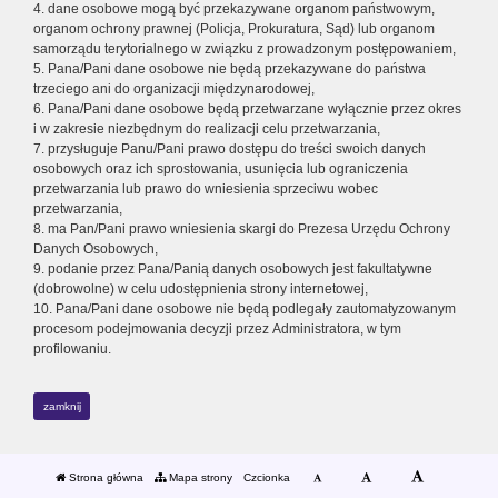
4. dane osobowe mogą być przekazywane organom państwowym,
organom ochrony prawnej (Policja, Prokuratura, Sąd) lub organom
samorządu terytorialnego w związku z prowadzonym postępowaniem,
5. Pana/Pani dane osobowe nie będą przekazywane do państwa
trzeciego ani do organizacji międzynarodowej,
6. Pana/Pani dane osobowe będą przetwarzane wyłącznie przez okres
i w zakresie niezbędnym do realizacji celu przetwarzania,
7. przysługuje Panu/Pani prawo dostępu do treści swoich danych
osobowych oraz ich sprostowania, usunięcia lub ograniczenia
przetwarzania lub prawo do wniesienia sprzeciwu wobec
przetwarzania,
8. ma Pan/Pani prawo wniesienia skargi do Prezesa Urzędu Ochrony
Danych Osobowych,
9. podanie przez Pana/Panią danych osobowych jest fakultatywne
(dobrowolne) w celu udostępnienia strony internetowej,
10. Pana/Pani dane osobowe nie będą podlegały zautomatyzowanym
procesom podejmowania decyzji przez Administratora, w tym
profilowaniu.
zamknij
Strona główna
Mapa strony
Czcionka