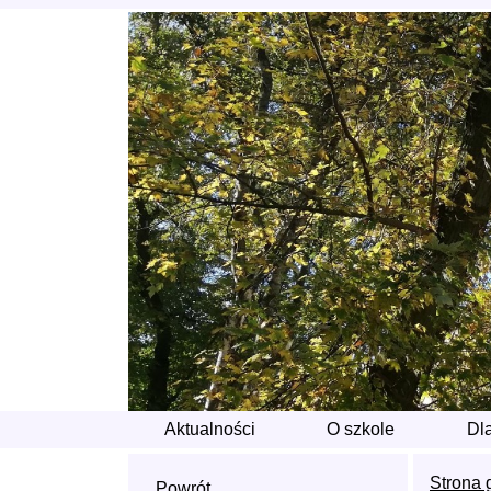
Aktualności
O szkole
Dl
Strona 
Powrót