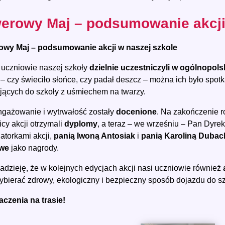
erowy Maj – podsumowanie akcji 
wy Maj – podsumowanie akcji w naszej szkole
uczniowie naszej szkoły
dzielnie uczestniczyli w ogólnopols
– czy świeciło słońce, czy padał deszcz – można ich było spot
jących do szkoły z uśmiechem na twarzy.
ngażowanie i wytrwałość zostały
docenione
. Na zakończenie 
icy akcji otrzymali
dyplomy
, a teraz – we wrześniu – Pan Dyre
atorkami akcji,
panią Iwoną Antosiak
i
panią Karoliną Dubac
we
jako nagrody.
dzieję, że w kolejnych edycjach akcji nasi uczniowie również
ybierać zdrowy, ekologiczny i bezpieczny sposób dojazdu do sz
czenia na trasie!