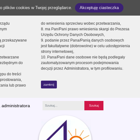
o plików cookies w Twojej przeglądarce.
Akceptuję ciasteczka
orządu
do wniesienia sprzeciwu wobec przetwarzania,
onym
8. ma Pan/Pani prawo wniesienia skargi do Prezesa
Urzędu Ochrony Danych Osobowych,
dą przekazywane
9. podanie przez Pana/Panią danych osobowych
cji
jest fakultatywne (dobrowolne) w celu udostępnienia
strony internetowej,
zetwarzane
10. Pana/Pani dane osobowe nie będą podlegały
niezbędnym do
zautomatyzowanym procesom podejmowania
decyzji przez Administratora, w tym profilowaniu.
ępu do treści
prostowania,
zamknij
zania lub prawo
 administratora
Fraza