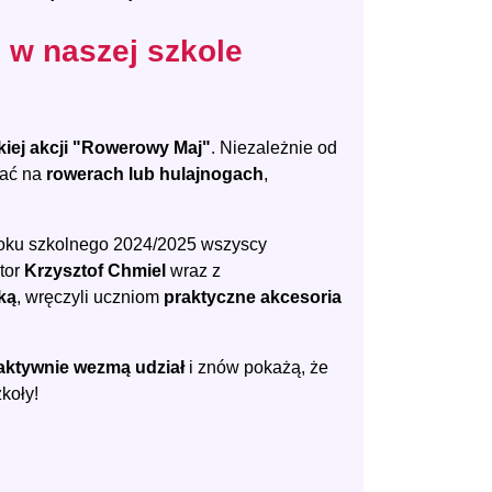
w naszej szkole
kiej akcji "Rowerowy Maj"
. Niezależnie od
kać na
rowerach lub hulajnogach
,
roku szkolnego 2024/2025 wszyscy
ktor
Krzysztof Chmiel
wraz z
ką
, wręczyli uczniom
praktyczne akcesoria
aktywnie wezmą udział
i znów pokażą, że
koły!