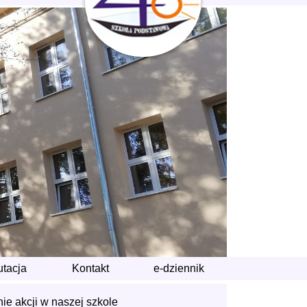
utacja
Kontakt
e-dziennik
 akcji w naszej szkole