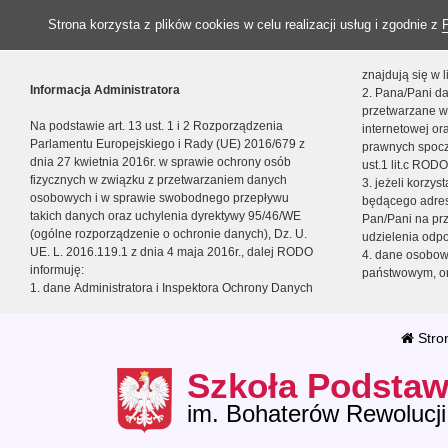
Strona korzysta z plików cookies w celu realizacji usług i zgodnie z
znajdują się w
Informacja Administratora
2. Pana/Pani da
przetwarzane w
Na podstawie art. 13 ust. 1 i 2 Rozporządzenia
internetowej o
Parlamentu Europejskiego i Rady (UE) 2016/679 z
prawnych spocz
dnia 27 kwietnia 2016r. w sprawie ochrony osób
ust.1 lit.c RODO
fizycznych w związku z przetwarzaniem danych
3. jeżeli korzy
osobowych i w sprawie swobodnego przepływu
będącego adres
takich danych oraz uchylenia dyrektywy 95/46/WE
Pan/Pani na pr
(ogólne rozporządzenie o ochronie danych), Dz. U.
udzielenia odp
UE. L. 2016.119.1 z dnia 4 maja 2016r., dalej RODO
4. dane osobo
informuję:
państwowym, or
1. dane Administratora i Inspektora Ochrony Danych
Stro
Szkoła Podstaw
im. Bohaterów Rewolucji