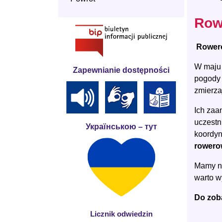
Row
‍️‍️
Rowero
W maju 
Zapewnianie dostępności
pogody 
zmierza
Ich zaa
uczestn
Українською – тут
koordyn
rowero
Mamy na
warto w
Do zoba
Licznik odwiedzin