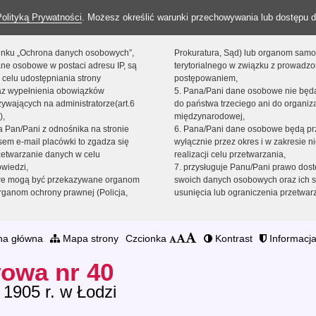
Polityką Prywatności
. Możesz określić warunki przechowywania lub dostępu d
 linku „Ochrona danych osobowych”,
Prokuratura, Sąd) lub organom sam
ne osobowe w postaci adresu IP, są
terytorialnego w związku z prowadz
 celu udostępniania strony
postępowaniem,
raz wypełnienia obowiązków
5. Pana/Pani dane osobowe nie bę
ywających na administratorze(art.6
do państwa trzeciego ani do organiza
),
międzynarodowej,
sta Pan/Pani z odnośnika na stronie
6. Pana/Pani dane osobowe będą pr
em e-mail placówki to zgadza się
wyłącznie przez okres i w zakresie 
zetwarzanie danych w celu
realizacji celu przetwarzania,
owiedzi,
7. przysługuje Panu/Pani prawo dost
we mogą być przekazywane organom
swoich danych osobowych oraz ich s
ganom ochrony prawnej (Policja,
usunięcia lub ograniczenia przetwar
na główna
Mapa strony
Czcionka
Kontrast
Informacja
owa nr 40
 1905 r. w Łodzi