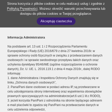
Strona korzysta z plików cookies w celu realizacji usług i zgodnie z
Polityką Prywatności
. Możesz określić warunki przechowywania lub
dostępu do plików cookies w Twojej przeglądarce.
Akceptuję ciasteczka
Informacja Administratora
Na podstawie art. 13 ust. 1 i 2 Rozporządzenia Parlamentu
Europejskiego i Rady (UE) 2016/679 z dnia 27 kwietnia 2016r. w
sprawie ochrony osób fizycznych w związku z przetwarzaniem danych
osobowych i w sprawie swobodnego przepływu takich danych oraz
uchylenia dyrektywy 95/46/WE (ogólne rozporządzenie o ochronie
danych), Dz. U. UE. L. 2016.119.1 z dnia 4 maja 2016r., dalej RODO
informuję:
1. dane Administratora i Inspektora Ochrony Danych znajdują się w
linku „Ochrona danych osobowych”,
2. Pana/Pani dane osobowe w postaci adresu IP, są przetwarzane w
celu udostępniania strony internetowej oraz wypełnienia obowiązków
prawnych spoczywających na administratorze(art.6 ust.1 lit.c RODO),
3. jeżeli korzysta Pan/Pani z odnośnika na stronie będącego adresem
e-mail placówki to zgadza się Pan/Pani na przetwarzanie danych w
celu udzielenia odpowiedzi,