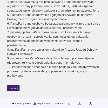
4. dane osobowe mogą być przekazywane organom państwowym,
organom ochrony prawnej (Policja, Prokuratura, Sąd) lub organom
samorządu terytorialnego w związku z prowadzonym postępowaniem,
5. Pana/Pani dane osobowe nie będą przekazywane do państwa
trzeciego ani do organizacji międzynarodowej,
6. Pana/Pani dane osobowe będą przetwarzane wyłącznie przez okres
i w zakresie niezbędnym do realizacji celu przetwarzania,
7. przysługuje Panu/Pani prawo dostępu do treści swoich danych
osobowych oraz ich sprostowania, usunięcia lub ograniczenia
przetwarzania lub prawo do wniesienia sprzeciwu wobec
przetwarzania,
8. ma Pan/Pani prawo wniesienia skargi do Prezesa Urzędu Ochrony
Danych Osobowych,
9. podanie przez Pana/Panią danych osobowych jest fakultatywne
(dobrowolne) w celu udostępnienia strony internetowej,
10. Pana/Pani dane osobowe nie będą podlegały zautomatyzowanym
procesom podejmowania decyzji przez Administratora, w tym
profilowaniu.
zamknij
Strona główna
Mapa strony
Czcionka