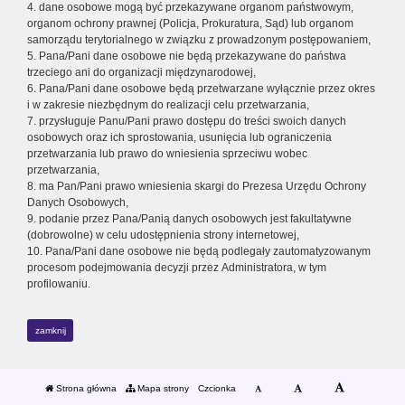
4. dane osobowe mogą być przekazywane organom państwowym,
organom ochrony prawnej (Policja, Prokuratura, Sąd) lub organom
samorządu terytorialnego w związku z prowadzonym postępowaniem,
5. Pana/Pani dane osobowe nie będą przekazywane do państwa
trzeciego ani do organizacji międzynarodowej,
6. Pana/Pani dane osobowe będą przetwarzane wyłącznie przez okres
i w zakresie niezbędnym do realizacji celu przetwarzania,
7. przysługuje Panu/Pani prawo dostępu do treści swoich danych
osobowych oraz ich sprostowania, usunięcia lub ograniczenia
przetwarzania lub prawo do wniesienia sprzeciwu wobec
przetwarzania,
8. ma Pan/Pani prawo wniesienia skargi do Prezesa Urzędu Ochrony
Danych Osobowych,
9. podanie przez Pana/Panią danych osobowych jest fakultatywne
(dobrowolne) w celu udostępnienia strony internetowej,
10. Pana/Pani dane osobowe nie będą podlegały zautomatyzowanym
procesom podejmowania decyzji przez Administratora, w tym
profilowaniu.
zamknij
Strona główna
Mapa strony
Czcionka