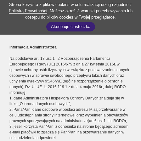
Strona korzysta z plików cookies w celu realizacji usług i zgodnie z
Polityką Prywatności
. Możesz określić warunki przechowywania lub
dostępu do plików cookies w Twojej przeglądarce.
Akceptuję ciasteczka
Informacja Administratora
Na podstawie art. 13 ust. 1 i 2 Rozporządzenia Parlamentu
Europejskiego i Rady (UE) 2016/679 z dnia 27 kwietnia 2016r. w
sprawie ochrony osób fizycznych w związku z przetwarzaniem danych
osobowych i w sprawie swobodnego przepływu takich danych oraz
uchylenia dyrektywy 95/46/WE (ogólne rozporządzenie o ochronie
danych), Dz. U. UE. L. 2016.119.1 z dnia 4 maja 2016r., dalej RODO
informuję:
1. dane Administratora i Inspektora Ochrony Danych znajdują się w
linku „Ochrona danych osobowych”,
2. Pana/Pani dane osobowe w postaci adresu IP, są przetwarzane w
celu udostępniania strony internetowej oraz wypełnienia obowiązków
prawnych spoczywających na administratorze(art.6 ust.1 lit.c RODO),
3. jeżeli korzysta Pan/Pani z odnośnika na stronie będącego adresem
e-mail placówki to zgadza się Pan/Pani na przetwarzanie danych w
celu udzielenia odpowiedzi,