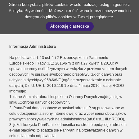
Strona korzysta z plików cookies w celu realizacji usług i zgodnie z
Polityką Prywatności
. Możesz określić warunki przechowywania lub
dostępu do plików cookies w Twojej przeglądarce.
Akceptuję ciasteczka
Informacja Administratora
Na podstawie art. 13 ust. 1 i 2 Rozporządzenia Parlamentu
Europejskiego i Rady (UE) 2016/679 z dnia 27 kwietnia 2016r. w
sprawie ochrony osób fizycznych w związku z przetwarzaniem danych
osobowych i w sprawie swobodnego przepływu takich danych oraz
uchylenia dyrektywy 95/46/WE (ogólne rozporządzenie o ochronie
danych), Dz. U. UE. L. 2016.119.1 z dnia 4 maja 2016r., dalej RODO
informuję:
1. dane Administratora i Inspektora Ochrony Danych znajdują się w
linku „Ochrona danych osobowych”,
2. Pana/Pani dane osobowe w postaci adresu IP, są przetwarzane w
celu udostępniania strony internetowej oraz wypełnienia obowiązków
prawnych spoczywających na administratorze(art.6 ust.1 lit.c RODO),
3. jeżeli korzysta Pan/Pani z odnośnika na stronie będącego adresem
e-mail placówki to zgadza się Pan/Pani na przetwarzanie danych w
celu udzielenia odpowiedzi,