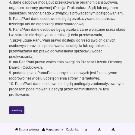
4. dane osobowe mogą być przekazywane organom państwowym,
organom ochrony prawnej (Policja, Prokuratura, Sąd) lub organom
samorządu terytorialnego w związku z prowadzonym postępowaniem,
5. Pana/Pani dane osobowe nie będą przekazywane do państwa
trzeciego ani do organizacji międzynarodowej,
6. Pana/Pani dane osobowe będą przetwarzane wyłącznie przez okres
i w zakresie niezbędnym do realizacji celu przetwarzania,
7. przysługuje Panu/Pani prawo dostępu do treści swoich danych
osobowych oraz ich sprostowania, usunięcia lub ograniczenia
przetwarzania lub prawo do wniesienia sprzeciwu wobec
przetwarzania,
8. ma Pan/Pani prawo wniesienia skargi do Prezesa Urzędu Ochrony
Danych Osobowych,
9. podanie przez Pana/Panią danych osobowych jest fakultatywne
(dobrowolne) w celu udostępnienia strony internetowej,
10. Pana/Pani dane osobowe nie będą podlegały zautomatyzowanym
procesom podejmowania decyzji przez Administratora, w tym
profilowaniu.
zamknij
Strona główna
Mapa strony
Czcionka