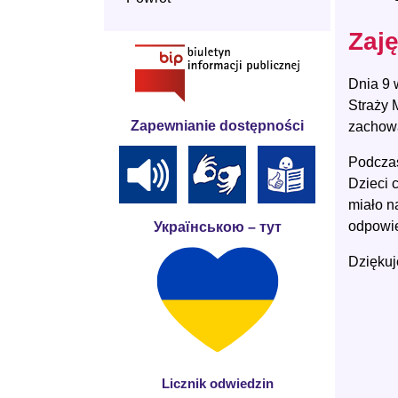
Zaję
Dnia 9 
Straży 
Zapewnianie dostępności
zachowa
Podczas
Dzieci 
miało n
odpowie
Українською – тут
Dziękuj
Licznik odwiedzin