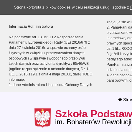
Strona korzysta z plików cookies w celu realizacji usług i zgodnie z
znajdują się w
Informacja Administratora
2. Pana/Pani da
przetwarzane w
Na podstawie art. 13 ust. 1 i 2 Rozporządzenia
internetowej o
Parlamentu Europejskiego i Rady (UE) 2016/679 z
prawnych spocz
dnia 27 kwietnia 2016r. w sprawie ochrony osób
ust.1 lit.c RODO
fizycznych w związku z przetwarzaniem danych
3. jeżeli korzy
osobowych i w sprawie swobodnego przepływu
będącego adres
takich danych oraz uchylenia dyrektywy 95/46/WE
Pan/Pani na pr
(ogólne rozporządzenie o ochronie danych), Dz. U.
udzielenia odp
UE. L. 2016.119.1 z dnia 4 maja 2016r., dalej RODO
4. dane osobo
informuję:
państwowym, or
1. dane Administratora i Inspektora Ochrony Danych
Stro
Szkoła Podstaw
im. Bohaterów Rewolucji