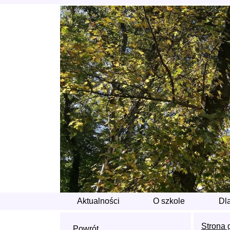
Aktualności
O szkole
Dl
Strona 
Powrót