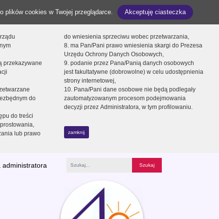
o plików cookies w Twojej przeglądarce.
Akceptuję ciasteczka
orządu
do wniesienia sprzeciwu wobec przetwarzania,
onym
8. ma Pan/Pani prawo wniesienia skargi do Prezesa
Urzędu Ochrony Danych Osobowych,
dą przekazywane
9. podanie przez Pana/Panią danych osobowych
cji
jest fakultatywne (dobrowolne) w celu udostępnienia
strony internetowej,
zetwarzane
10. Pana/Pani dane osobowe nie będą podlegały
niezbędnym do
zautomatyzowanym procesom podejmowania
decyzji przez Administratora, w tym profilowaniu.
ępu do treści
prostowania,
zamknij
zania lub prawo
 administratora
Fraza