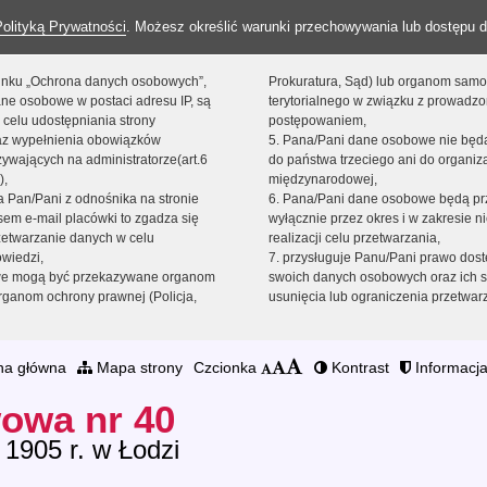
Polityką Prywatności
. Możesz określić warunki przechowywania lub dostępu d
 linku „Ochrona danych osobowych”,
Prokuratura, Sąd) lub organom sam
ne osobowe w postaci adresu IP, są
terytorialnego w związku z prowadz
 celu udostępniania strony
postępowaniem,
raz wypełnienia obowiązków
5. Pana/Pani dane osobowe nie bę
ywających na administratorze(art.6
do państwa trzeciego ani do organiza
),
międzynarodowej,
sta Pan/Pani z odnośnika na stronie
6. Pana/Pani dane osobowe będą pr
em e-mail placówki to zgadza się
wyłącznie przez okres i w zakresie 
zetwarzanie danych w celu
realizacji celu przetwarzania,
owiedzi,
7. przysługuje Panu/Pani prawo dost
we mogą być przekazywane organom
swoich danych osobowych oraz ich s
ganom ochrony prawnej (Policja,
usunięcia lub ograniczenia przetwar
na główna
Mapa strony
Czcionka
Kontrast
Informacja
owa nr 40
 1905 r. w Łodzi