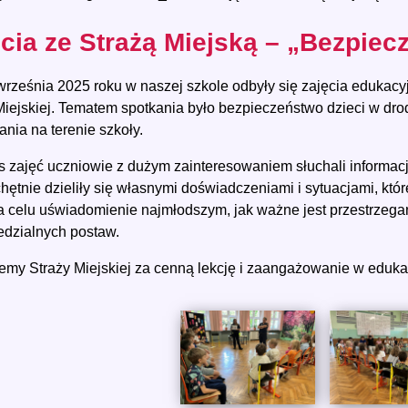
cia ze Strażą Miejską – „Bezpiec
września 2025 roku w naszej szkole odbyły się zajęcia edukacy
Miejskiej. Tematem spotkania było bezpieczeństwo dzieci w dr
nia na terenie szkoły.
 zajęć uczniowie z dużym zainteresowaniem słuchali informac
chętnie dzieliły się własnymi doświadczeniami i sytuacjami, któr
a celu uświadomienie najmłodszym, jak ważne jest przestrzega
dzialnych postaw.
emy Straży Miejskiej za cenną lekcję i zaangażowanie w eduka