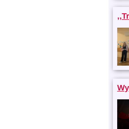
,,
Wyj