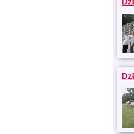
Dz
Dz