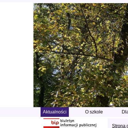
Aktualności
O szkole
Dl
Strona 