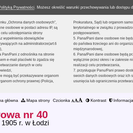
Polityką Prywatności
. Możesz określić warunki przechowywania lub dostępu d
 linku „Ochrona danych osobowych”,
Prokuratura, Sąd) lub organom sam
ne osobowe w postaci adresu IP, są
terytorialnego w związku z prowadz
 celu udostępniania strony
postępowaniem,
raz wypełnienia obowiązków
5. Pana/Pani dane osobowe nie bę
ywających na administratorze(art.6
do państwa trzeciego ani do organiza
),
międzynarodowej,
sta Pan/Pani z odnośnika na stronie
6. Pana/Pani dane osobowe będą pr
em e-mail placówki to zgadza się
wyłącznie przez okres i w zakresie 
zetwarzanie danych w celu
realizacji celu przetwarzania,
owiedzi,
7. przysługuje Panu/Pani prawo dost
we mogą być przekazywane organom
swoich danych osobowych oraz ich s
ganom ochrony prawnej (Policja,
usunięcia lub ograniczenia przetwar
na główna
Mapa strony
Czcionka
Kontrast
Informacja
owa nr 40
 1905 r. w Łodzi