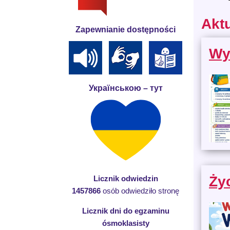
Akt
Zapewnianie dostępności
Wy
Українською – тут
Ży
Licznik odwiedzin
1457866
osób odwiedziło stronę
Licznik dni do egzaminu
ósmoklasisty