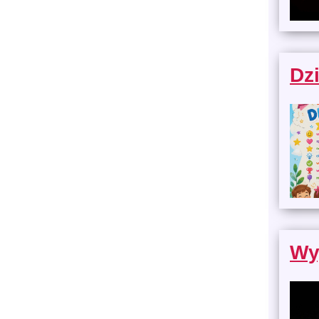
Dz
Wyj