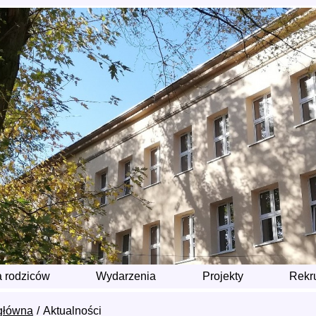
a rodziców
Wydarzenia
Projekty
Rekr
główna
Aktualności