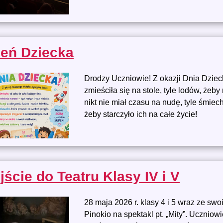
ień Dziecka
Drodzy Uczniowie! Z okazji Dnia Dziec
zmieściła się na stole, tyle lodów, żeby
nikt nie miał czasu na nudę, tyle śmiec
żeby starczyło ich na całe życie!
ście do Teatru Klasy IV i V
28 maja 2026 r. klasy 4 i 5 wraz ze s
Pinokio na spektakl pt. „Mity”. Uczniow