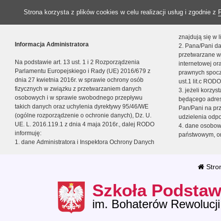
Strona korzysta z plików cookies w celu realizacji usług i zgodnie z
znajdują się w
Informacja Administratora
2. Pana/Pani da
przetwarzane w
Na podstawie art. 13 ust. 1 i 2 Rozporządzenia
internetowej o
Parlamentu Europejskiego i Rady (UE) 2016/679 z
prawnych spocz
dnia 27 kwietnia 2016r. w sprawie ochrony osób
ust.1 lit.c RODO
fizycznych w związku z przetwarzaniem danych
3. jeżeli korzy
osobowych i w sprawie swobodnego przepływu
będącego adres
takich danych oraz uchylenia dyrektywy 95/46/WE
Pan/Pani na pr
(ogólne rozporządzenie o ochronie danych), Dz. U.
udzielenia odp
UE. L. 2016.119.1 z dnia 4 maja 2016r., dalej RODO
4. dane osobo
informuję:
państwowym, or
1. dane Administratora i Inspektora Ochrony Danych
Stro
Szkoła Podstaw
im. Bohaterów Rewolucji