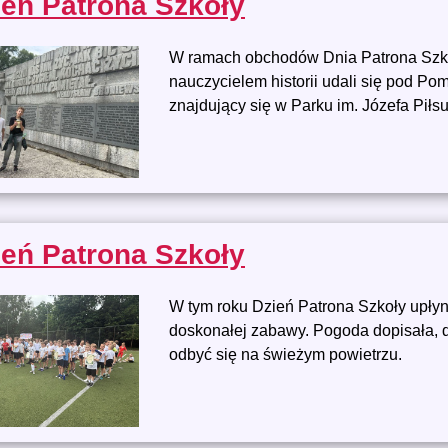
ień Patrona Szkoły
W ramach obchodów Dnia Patrona Szkoł
nauczycielem historii udali się pod P
znajdujący się w Parku im. Józefa Piłs
ień Patrona Szkoły
W tym roku Dzień Patrona Szkoły upłyną
doskonałej zabawy. Pogoda dopisała, 
odbyć się na świeżym powietrzu.