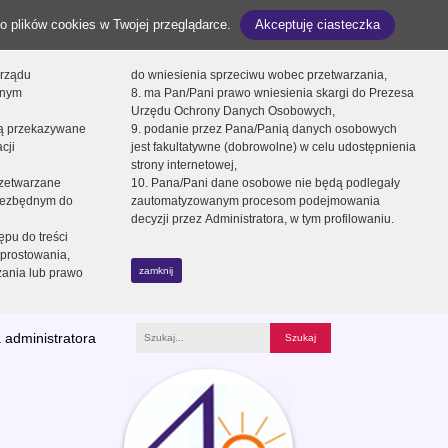
o plików cookies w Twojej przeglądarce.
Akceptuję ciasteczka
orządu
do wniesienia sprzeciwu wobec przetwarzania,
onym
8. ma Pan/Pani prawo wniesienia skargi do Prezesa
Urzędu Ochrony Danych Osobowych,
dą przekazywane
9. podanie przez Pana/Panią danych osobowych
cji
jest fakultatywne (dobrowolne) w celu udostępnienia
strony internetowej,
zetwarzane
10. Pana/Pani dane osobowe nie będą podlegały
niezbędnym do
zautomatyzowanym procesom podejmowania
decyzji przez Administratora, w tym profilowaniu.
ępu do treści
prostowania,
zamknij
zania lub prawo
 administratora
Fraza