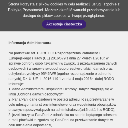
Strona korzysta z plików cookies w celu realizacji usług i zgodnie z
Polityką Prywatności
. Możesz określić warunki przechowywania lub
dostępu do plików cookies w Twojej przeglądarce.
Akceptuję ciasteczka
Informacja Administratora
Na podstawie art. 13 ust. 1 i 2 Rozporządzenia Parlamentu
Europejskiego i Rady (UE) 2016/679 z dnia 27 kwietnia 2016r. w
sprawie ochrony osób fizycznych w związku z przetwarzaniem danych
osobowych i w sprawie swobodnego przepływu takich danych oraz
uchylenia dyrektywy 95/46/WE (ogólne rozporządzenie o ochronie
danych), Dz. U. UE. L. 2016.119.1 z dnia 4 maja 2016r., dalej RODO
informuję:
1. dane Administratora i Inspektora Ochrony Danych znajdują się w
linku „Ochrona danych osobowych”,
2. Pana/Pani dane osobowe w postaci adresu IP, są przetwarzane w
celu udostępniania strony internetowej oraz wypełnienia obowiązków
prawnych spoczywających na administratorze(art.6 ust.1 lit.c RODO),
3. jeżeli korzysta Pan/Pani z odnośnika na stronie będącego adresem
e-mail placówki to zgadza się Pan/Pani na przetwarzanie danych w
celu udzielenia odpowiedzi,