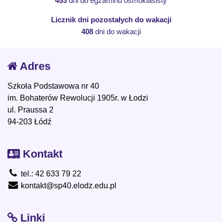
453
dni do egzaminu ósmoklasisty
Licznik dni pozostałych do wakacji
408
dni do wakacji
Adres
Szkoła Podstawowa nr 40
im. Bohaterów Rewolucji 1905r. w Łodzi
ul. Praussa 2
94-203 Łódź
Kontakt
tel.: 42 633 79 22
kontakt@sp40.elodz.edu.pl
Linki