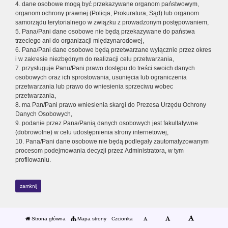
4. dane osobowe mogą być przekazywane organom państwowym,
organom ochrony prawnej (Policja, Prokuratura, Sąd) lub organom
samorządu terytorialnego w związku z prowadzonym postępowaniem,
5. Pana/Pani dane osobowe nie będą przekazywane do państwa
trzeciego ani do organizacji międzynarodowej,
6. Pana/Pani dane osobowe będą przetwarzane wyłącznie przez okres
i w zakresie niezbędnym do realizacji celu przetwarzania,
7. przysługuje Panu/Pani prawo dostępu do treści swoich danych
osobowych oraz ich sprostowania, usunięcia lub ograniczenia
przetwarzania lub prawo do wniesienia sprzeciwu wobec
przetwarzania,
8. ma Pan/Pani prawo wniesienia skargi do Prezesa Urzędu Ochrony
Danych Osobowych,
9. podanie przez Pana/Panią danych osobowych jest fakultatywne
(dobrowolne) w celu udostępnienia strony internetowej,
10. Pana/Pani dane osobowe nie będą podlegały zautomatyzowanym
procesom podejmowania decyzji przez Administratora, w tym
profilowaniu.
zamknij
Strona główna
Mapa strony
Czcionka