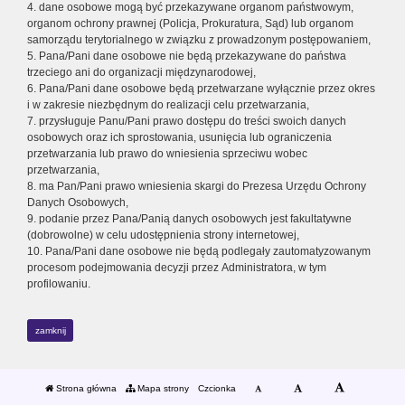
4. dane osobowe mogą być przekazywane organom państwowym,
organom ochrony prawnej (Policja, Prokuratura, Sąd) lub organom
samorządu terytorialnego w związku z prowadzonym postępowaniem,
5. Pana/Pani dane osobowe nie będą przekazywane do państwa
trzeciego ani do organizacji międzynarodowej,
6. Pana/Pani dane osobowe będą przetwarzane wyłącznie przez okres
i w zakresie niezbędnym do realizacji celu przetwarzania,
7. przysługuje Panu/Pani prawo dostępu do treści swoich danych
osobowych oraz ich sprostowania, usunięcia lub ograniczenia
przetwarzania lub prawo do wniesienia sprzeciwu wobec
przetwarzania,
8. ma Pan/Pani prawo wniesienia skargi do Prezesa Urzędu Ochrony
Danych Osobowych,
9. podanie przez Pana/Panią danych osobowych jest fakultatywne
(dobrowolne) w celu udostępnienia strony internetowej,
10. Pana/Pani dane osobowe nie będą podlegały zautomatyzowanym
procesom podejmowania decyzji przez Administratora, w tym
profilowaniu.
zamknij
Strona główna
Mapa strony
Czcionka