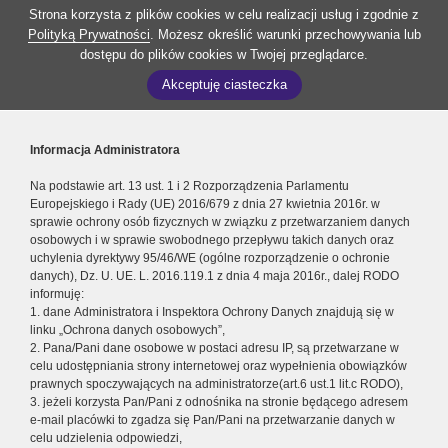
Strona korzysta z plików cookies w celu realizacji usług i zgodnie z
Polityką Prywatności
. Możesz określić warunki przechowywania lub
dostępu do plików cookies w Twojej przeglądarce.
Akceptuję ciasteczka
Informacja Administratora
Na podstawie art. 13 ust. 1 i 2 Rozporządzenia Parlamentu
Europejskiego i Rady (UE) 2016/679 z dnia 27 kwietnia 2016r. w
sprawie ochrony osób fizycznych w związku z przetwarzaniem danych
osobowych i w sprawie swobodnego przepływu takich danych oraz
uchylenia dyrektywy 95/46/WE (ogólne rozporządzenie o ochronie
danych), Dz. U. UE. L. 2016.119.1 z dnia 4 maja 2016r., dalej RODO
informuję:
1. dane Administratora i Inspektora Ochrony Danych znajdują się w
linku „Ochrona danych osobowych”,
2. Pana/Pani dane osobowe w postaci adresu IP, są przetwarzane w
celu udostępniania strony internetowej oraz wypełnienia obowiązków
prawnych spoczywających na administratorze(art.6 ust.1 lit.c RODO),
3. jeżeli korzysta Pan/Pani z odnośnika na stronie będącego adresem
e-mail placówki to zgadza się Pan/Pani na przetwarzanie danych w
celu udzielenia odpowiedzi,