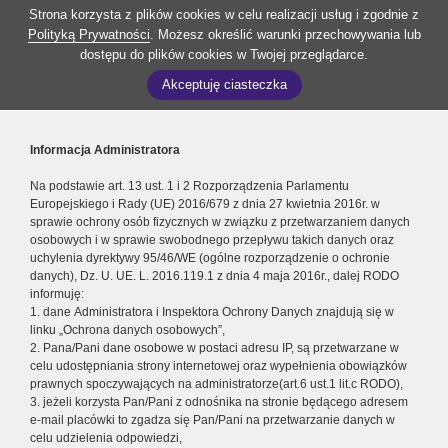
Strona korzysta z plików cookies w celu realizacji usług i zgodnie z
Polityką Prywatności
. Możesz określić warunki przechowywania lub
dostępu do plików cookies w Twojej przeglądarce.
Akceptuję ciasteczka
Informacja Administratora
Na podstawie art. 13 ust. 1 i 2 Rozporządzenia Parlamentu
Europejskiego i Rady (UE) 2016/679 z dnia 27 kwietnia 2016r. w
sprawie ochrony osób fizycznych w związku z przetwarzaniem danych
osobowych i w sprawie swobodnego przepływu takich danych oraz
uchylenia dyrektywy 95/46/WE (ogólne rozporządzenie o ochronie
danych), Dz. U. UE. L. 2016.119.1 z dnia 4 maja 2016r., dalej RODO
informuję:
1. dane Administratora i Inspektora Ochrony Danych znajdują się w
linku „Ochrona danych osobowych”,
2. Pana/Pani dane osobowe w postaci adresu IP, są przetwarzane w
celu udostępniania strony internetowej oraz wypełnienia obowiązków
prawnych spoczywających na administratorze(art.6 ust.1 lit.c RODO),
3. jeżeli korzysta Pan/Pani z odnośnika na stronie będącego adresem
e-mail placówki to zgadza się Pan/Pani na przetwarzanie danych w
celu udzielenia odpowiedzi,