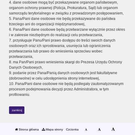
4. dane osobowe mogą być przekazywane organom państwowym,
organom ochrony prawnej (Policja, Prokuratura, Sąd) lub organom
samorządu terytorialnego w związku z prowadzonym postępowaniem,
5. Pana/Pani dane osobowe nie będą przekazywane do państwa
trzeciego ani do organizacji międzynarodowej,
6. Pana/Pani dane osobowe będą przetwarzane wyłącznie przez okres
i w zakresie niezbędnym do realizacji celu przetwarzania,
7. przysługuje Panu/Pani prawo dostępu do treści swoich danych
osobowych oraz ich sprostowania, usunięcia lub ograniczenia
przetwarzania lub prawo do wniesienia sprzeciwu wobec
przetwarzania,
8. ma Pan/Pani prawo wniesienia skargi do Prezesa Urzędu Ochrony
Danych Osobowych,
9. podanie przez Pana/Panią danych osobowych jest fakultatywne
(dobrowolne) w celu udostępnienia strony internetowej,
10. Pana/Pani dane osobowe nie będą podlegały zautomatyzowanym
procesom podejmowania decyzji przez Administratora, w tym
profilowaniu.
zamknij
Strona główna
Mapa strony
Czcionka