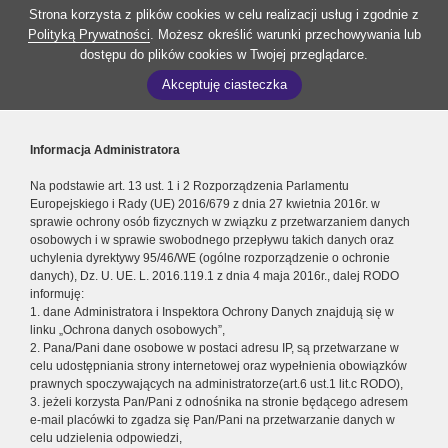
Strona korzysta z plików cookies w celu realizacji usług i zgodnie z
Polityką Prywatności
. Możesz określić warunki przechowywania lub
dostępu do plików cookies w Twojej przeglądarce.
Akceptuję ciasteczka
Informacja Administratora
Na podstawie art. 13 ust. 1 i 2 Rozporządzenia Parlamentu
Europejskiego i Rady (UE) 2016/679 z dnia 27 kwietnia 2016r. w
sprawie ochrony osób fizycznych w związku z przetwarzaniem danych
osobowych i w sprawie swobodnego przepływu takich danych oraz
uchylenia dyrektywy 95/46/WE (ogólne rozporządzenie o ochronie
danych), Dz. U. UE. L. 2016.119.1 z dnia 4 maja 2016r., dalej RODO
informuję:
1. dane Administratora i Inspektora Ochrony Danych znajdują się w
linku „Ochrona danych osobowych”,
2. Pana/Pani dane osobowe w postaci adresu IP, są przetwarzane w
celu udostępniania strony internetowej oraz wypełnienia obowiązków
prawnych spoczywających na administratorze(art.6 ust.1 lit.c RODO),
3. jeżeli korzysta Pan/Pani z odnośnika na stronie będącego adresem
e-mail placówki to zgadza się Pan/Pani na przetwarzanie danych w
celu udzielenia odpowiedzi,