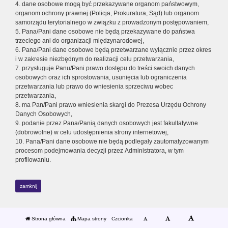
4. dane osobowe mogą być przekazywane organom państwowym,
organom ochrony prawnej (Policja, Prokuratura, Sąd) lub organom
samorządu terytorialnego w związku z prowadzonym postępowaniem,
5. Pana/Pani dane osobowe nie będą przekazywane do państwa
trzeciego ani do organizacji międzynarodowej,
6. Pana/Pani dane osobowe będą przetwarzane wyłącznie przez okres
i w zakresie niezbędnym do realizacji celu przetwarzania,
7. przysługuje Panu/Pani prawo dostępu do treści swoich danych
osobowych oraz ich sprostowania, usunięcia lub ograniczenia
przetwarzania lub prawo do wniesienia sprzeciwu wobec
przetwarzania,
8. ma Pan/Pani prawo wniesienia skargi do Prezesa Urzędu Ochrony
Danych Osobowych,
9. podanie przez Pana/Panią danych osobowych jest fakultatywne
(dobrowolne) w celu udostępnienia strony internetowej,
10. Pana/Pani dane osobowe nie będą podlegały zautomatyzowanym
procesom podejmowania decyzji przez Administratora, w tym
profilowaniu.
zamknij
Strona główna
Mapa strony
Czcionka