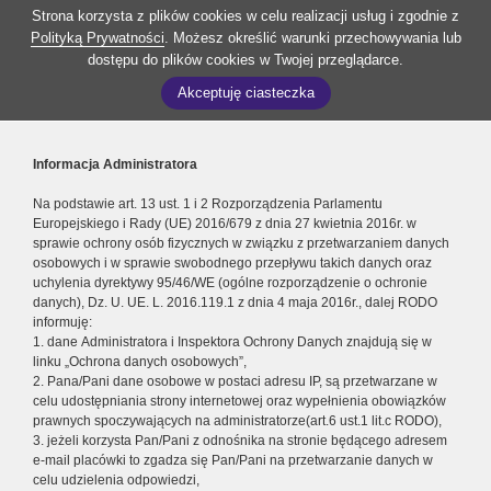
Strona korzysta z plików cookies w celu realizacji usług i zgodnie z
Polityką Prywatności
. Możesz określić warunki przechowywania lub
dostępu do plików cookies w Twojej przeglądarce.
Akceptuję ciasteczka
Informacja Administratora
Na podstawie art. 13 ust. 1 i 2 Rozporządzenia Parlamentu
Europejskiego i Rady (UE) 2016/679 z dnia 27 kwietnia 2016r. w
sprawie ochrony osób fizycznych w związku z przetwarzaniem danych
osobowych i w sprawie swobodnego przepływu takich danych oraz
uchylenia dyrektywy 95/46/WE (ogólne rozporządzenie o ochronie
danych), Dz. U. UE. L. 2016.119.1 z dnia 4 maja 2016r., dalej RODO
informuję:
1. dane Administratora i Inspektora Ochrony Danych znajdują się w
linku „Ochrona danych osobowych”,
2. Pana/Pani dane osobowe w postaci adresu IP, są przetwarzane w
celu udostępniania strony internetowej oraz wypełnienia obowiązków
prawnych spoczywających na administratorze(art.6 ust.1 lit.c RODO),
3. jeżeli korzysta Pan/Pani z odnośnika na stronie będącego adresem
e-mail placówki to zgadza się Pan/Pani na przetwarzanie danych w
celu udzielenia odpowiedzi,