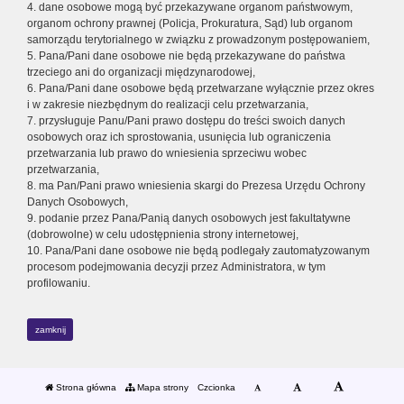
4. dane osobowe mogą być przekazywane organom państwowym,
organom ochrony prawnej (Policja, Prokuratura, Sąd) lub organom
samorządu terytorialnego w związku z prowadzonym postępowaniem,
5. Pana/Pani dane osobowe nie będą przekazywane do państwa
trzeciego ani do organizacji międzynarodowej,
6. Pana/Pani dane osobowe będą przetwarzane wyłącznie przez okres
i w zakresie niezbędnym do realizacji celu przetwarzania,
7. przysługuje Panu/Pani prawo dostępu do treści swoich danych
osobowych oraz ich sprostowania, usunięcia lub ograniczenia
przetwarzania lub prawo do wniesienia sprzeciwu wobec
przetwarzania,
8. ma Pan/Pani prawo wniesienia skargi do Prezesa Urzędu Ochrony
Danych Osobowych,
9. podanie przez Pana/Panią danych osobowych jest fakultatywne
(dobrowolne) w celu udostępnienia strony internetowej,
10. Pana/Pani dane osobowe nie będą podlegały zautomatyzowanym
procesom podejmowania decyzji przez Administratora, w tym
profilowaniu.
zamknij
Strona główna
Mapa strony
Czcionka