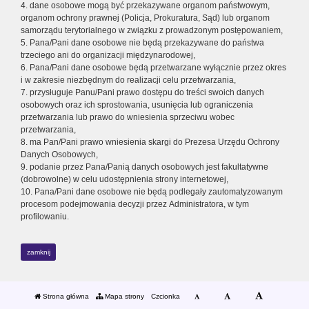
4. dane osobowe mogą być przekazywane organom państwowym,
organom ochrony prawnej (Policja, Prokuratura, Sąd) lub organom
samorządu terytorialnego w związku z prowadzonym postępowaniem,
5. Pana/Pani dane osobowe nie będą przekazywane do państwa
trzeciego ani do organizacji międzynarodowej,
6. Pana/Pani dane osobowe będą przetwarzane wyłącznie przez okres
i w zakresie niezbędnym do realizacji celu przetwarzania,
7. przysługuje Panu/Pani prawo dostępu do treści swoich danych
osobowych oraz ich sprostowania, usunięcia lub ograniczenia
przetwarzania lub prawo do wniesienia sprzeciwu wobec
przetwarzania,
8. ma Pan/Pani prawo wniesienia skargi do Prezesa Urzędu Ochrony
Danych Osobowych,
9. podanie przez Pana/Panią danych osobowych jest fakultatywne
(dobrowolne) w celu udostępnienia strony internetowej,
10. Pana/Pani dane osobowe nie będą podlegały zautomatyzowanym
procesom podejmowania decyzji przez Administratora, w tym
profilowaniu.
zamknij
Strona główna
Mapa strony
Czcionka