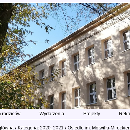
a rodziców
Wydarzenia
Projekty
Rekr
główna
Kategoria: 2020_2021
Osiedle im. Motwiłła-Mireckieg