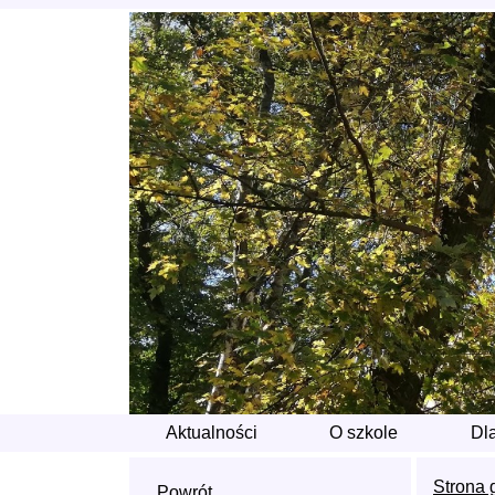
Aktualności
O szkole
Dl
Strona 
Powrót