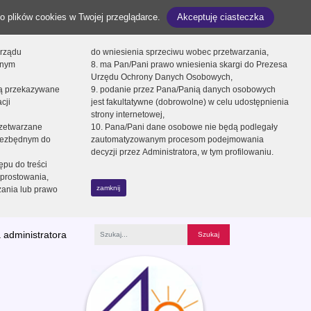
o plików cookies w Twojej przeglądarce.
Akceptuję ciasteczka
orządu
do wniesienia sprzeciwu wobec przetwarzania,
onym
8. ma Pan/Pani prawo wniesienia skargi do Prezesa
Urzędu Ochrony Danych Osobowych,
dą przekazywane
9. podanie przez Pana/Panią danych osobowych
cji
jest fakultatywne (dobrowolne) w celu udostępnienia
strony internetowej,
zetwarzane
10. Pana/Pani dane osobowe nie będą podlegały
niezbędnym do
zautomatyzowanym procesom podejmowania
decyzji przez Administratora, w tym profilowaniu.
ępu do treści
prostowania,
zamknij
zania lub prawo
 administratora
Fraza