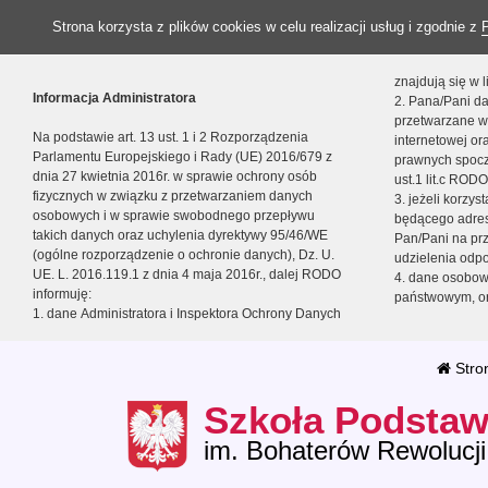
Strona korzysta z plików cookies w celu realizacji usług i zgodnie z
znajdują się w
Informacja Administratora
2. Pana/Pani da
przetwarzane w
Na podstawie art. 13 ust. 1 i 2 Rozporządzenia
internetowej o
Parlamentu Europejskiego i Rady (UE) 2016/679 z
prawnych spocz
dnia 27 kwietnia 2016r. w sprawie ochrony osób
ust.1 lit.c RODO
fizycznych w związku z przetwarzaniem danych
3. jeżeli korzy
osobowych i w sprawie swobodnego przepływu
będącego adres
takich danych oraz uchylenia dyrektywy 95/46/WE
Pan/Pani na pr
(ogólne rozporządzenie o ochronie danych), Dz. U.
udzielenia odp
UE. L. 2016.119.1 z dnia 4 maja 2016r., dalej RODO
4. dane osobo
informuję:
państwowym, or
1. dane Administratora i Inspektora Ochrony Danych
Stro
Szkoła Podstaw
im. Bohaterów Rewolucji