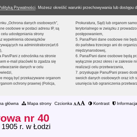
Polityką Prywatności
. Możesz określić warunki przechowywania lub dostępu d
 linku „Ochrona danych osobowych”,
Prokuratura, Sąd) lub organom sam
ne osobowe w postaci adresu IP, są
terytorialnego w związku z prowadz
 celu udostępniania strony
postępowaniem,
raz wypełnienia obowiązków
5. Pana/Pani dane osobowe nie bę
ywających na administratorze(art.6
do państwa trzeciego ani do organiza
),
międzynarodowej,
sta Pan/Pani z odnośnika na stronie
6. Pana/Pani dane osobowe będą pr
em e-mail placówki to zgadza się
wyłącznie przez okres i w zakresie 
zetwarzanie danych w celu
realizacji celu przetwarzania,
owiedzi,
7. przysługuje Panu/Pani prawo dost
we mogą być przekazywane organom
swoich danych osobowych oraz ich s
ganom ochrony prawnej (Policja,
usunięcia lub ograniczenia przetwar
na główna
Mapa strony
Czcionka
Kontrast
Informacja
owa nr 40
 1905 r. w Łodzi