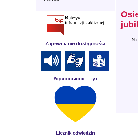
Osie
jubi
Na 
Zapewnianie dostępności
Українською – тут
Licznik odwiedzin