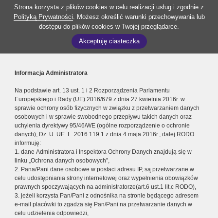
Strona korzysta z plików cookies w celu realizacji usług i zgodnie z
Polityką Prywatności
. Możesz określić warunki przechowywania lub
dostępu do plików cookies w Twojej przeglądarce.
Akceptuję ciasteczka
Informacja Administratora
Na podstawie art. 13 ust. 1 i 2 Rozporządzenia Parlamentu
Europejskiego i Rady (UE) 2016/679 z dnia 27 kwietnia 2016r. w
sprawie ochrony osób fizycznych w związku z przetwarzaniem danych
osobowych i w sprawie swobodnego przepływu takich danych oraz
uchylenia dyrektywy 95/46/WE (ogólne rozporządzenie o ochronie
danych), Dz. U. UE. L. 2016.119.1 z dnia 4 maja 2016r., dalej RODO
informuję:
1. dane Administratora i Inspektora Ochrony Danych znajdują się w
linku „Ochrona danych osobowych”,
2. Pana/Pani dane osobowe w postaci adresu IP, są przetwarzane w
celu udostępniania strony internetowej oraz wypełnienia obowiązków
prawnych spoczywających na administratorze(art.6 ust.1 lit.c RODO),
3. jeżeli korzysta Pan/Pani z odnośnika na stronie będącego adresem
e-mail placówki to zgadza się Pan/Pani na przetwarzanie danych w
celu udzielenia odpowiedzi,