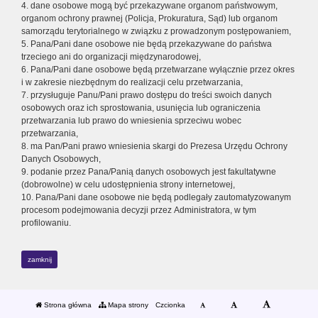
4. dane osobowe mogą być przekazywane organom państwowym,
organom ochrony prawnej (Policja, Prokuratura, Sąd) lub organom
samorządu terytorialnego w związku z prowadzonym postępowaniem,
5. Pana/Pani dane osobowe nie będą przekazywane do państwa
trzeciego ani do organizacji międzynarodowej,
6. Pana/Pani dane osobowe będą przetwarzane wyłącznie przez okres
i w zakresie niezbędnym do realizacji celu przetwarzania,
7. przysługuje Panu/Pani prawo dostępu do treści swoich danych
osobowych oraz ich sprostowania, usunięcia lub ograniczenia
przetwarzania lub prawo do wniesienia sprzeciwu wobec
przetwarzania,
8. ma Pan/Pani prawo wniesienia skargi do Prezesa Urzędu Ochrony
Danych Osobowych,
9. podanie przez Pana/Panią danych osobowych jest fakultatywne
(dobrowolne) w celu udostępnienia strony internetowej,
10. Pana/Pani dane osobowe nie będą podlegały zautomatyzowanym
procesom podejmowania decyzji przez Administratora, w tym
profilowaniu.
zamknij
Strona główna
Mapa strony
Czcionka