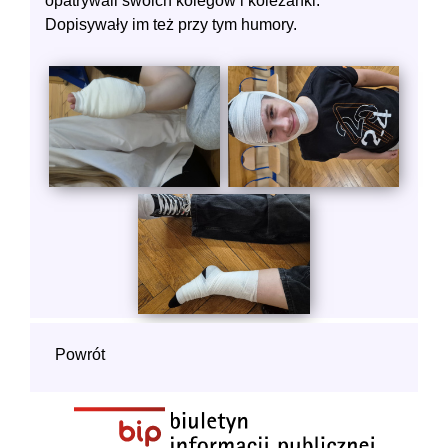
opatrywali swoich kolegów i koleżanki.
Dopisywały im też przy tym humory.
Powrót