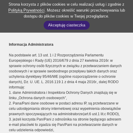
Strona korzysta z plików cookies w celu realizacji usług i zgodnie z
Polityką Prywatności
. Możesz określić warunki przechowywania lub
dostępu do plików cookies w Twojej przeglądarce.
Akceptuję ciasteczka
Informacja Administratora
Na podstawie art. 13 ust. 1 i 2 Rozporządzenia Parlamentu
Europejskiego i Rady (UE) 2016/679 z dnia 27 kwietnia 2016r. w
sprawie ochrony osób fizycznych w związku z przetwarzaniem danych
osobowych i w sprawie swobodnego przepływu takich danych oraz
uchylenia dyrektywy 95/46/WE (ogólne rozporządzenie o ochronie
danych), Dz. U. UE. L. 2016.119.1 z dnia 4 maja 2016r., dalej RODO
informuję:
1. dane Administratora i Inspektora Ochrony Danych znajdują się w
linku „Ochrona danych osobowych”,
2. Pana/Pani dane osobowe w postaci adresu IP, są przetwarzane w
celu udostępniania strony internetowej oraz wypełnienia obowiązków
prawnych spoczywających na administratorze(art.6 ust.1 lit.c RODO),
3. jeżeli korzysta Pan/Pani z odnośnika na stronie będącego adresem
e-mail placówki to zgadza się Pan/Pani na przetwarzanie danych w
celu udzielenia odpowiedzi,