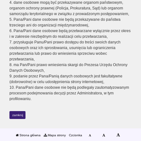
4. dane osobowe mogą być przekazywane organom państwowym,
organom ochrony prawnej (Policja, Prokuratura, Sąd) lub organom
samorządu terytorialnego w związku z prowadzonym postępowaniem,
5. Pana/Pani dane osobowe nie będą przekazywane do państwa
trzeciego ani do organizacji międzynarodowej,
6. Pana/Pani dane osobowe będą przetwarzane wyłącznie przez okres
i w zakresie niezbędnym do realizacji celu przetwarzania,
7. przysługuje Panu/Pani prawo dostępu do treści swoich danych
osobowych oraz ich sprostowania, usunięcia lub ograniczenia
przetwarzania lub prawo do wniesienia sprzeciwu wobec
przetwarzania,
8. ma Pan/Pani prawo wniesienia skargi do Prezesa Urzędu Ochrony
Danych Osobowych,
9. podanie przez Pana/Panią danych osobowych jest fakultatywne
(dobrowolne) w celu udostępnienia strony internetowej,
10. Pana/Pani dane osobowe nie będą podlegały zautomatyzowanym
procesom podejmowania decyzji przez Administratora, w tym
profilowaniu.
zamknij
Strona główna
Mapa strony
Czcionka