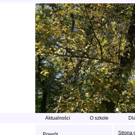
Aktualności
O szkole
Dl
Strona 
Powrót