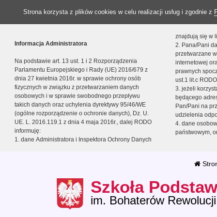
Strona korzysta z plików cookies w celu realizacji usług i zgodnie z
znajdują się w
Informacja Administratora
2. Pana/Pani da
przetwarzane w
Na podstawie art. 13 ust. 1 i 2 Rozporządzenia
internetowej o
Parlamentu Europejskiego i Rady (UE) 2016/679 z
prawnych spocz
dnia 27 kwietnia 2016r. w sprawie ochrony osób
ust.1 lit.c RODO
fizycznych w związku z przetwarzaniem danych
3. jeżeli korzy
osobowych i w sprawie swobodnego przepływu
będącego adres
takich danych oraz uchylenia dyrektywy 95/46/WE
Pan/Pani na pr
(ogólne rozporządzenie o ochronie danych), Dz. U.
udzielenia odp
UE. L. 2016.119.1 z dnia 4 maja 2016r., dalej RODO
4. dane osobo
informuję:
państwowym, or
1. dane Administratora i Inspektora Ochrony Danych
Stro
Szkoła Podstaw
im. Bohaterów Rewolucji