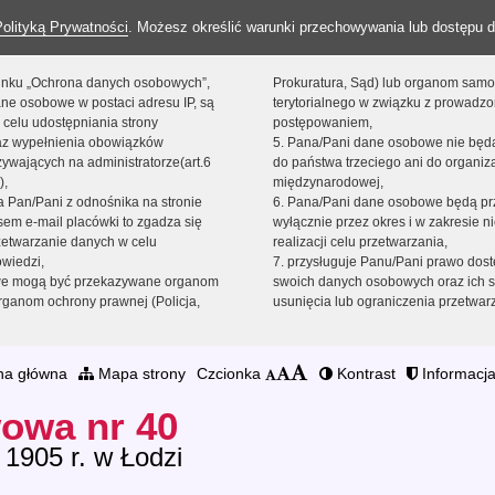
Polityką Prywatności
. Możesz określić warunki przechowywania lub dostępu d
 linku „Ochrona danych osobowych”,
Prokuratura, Sąd) lub organom sam
ne osobowe w postaci adresu IP, są
terytorialnego w związku z prowadz
 celu udostępniania strony
postępowaniem,
raz wypełnienia obowiązków
5. Pana/Pani dane osobowe nie bę
ywających na administratorze(art.6
do państwa trzeciego ani do organiza
),
międzynarodowej,
sta Pan/Pani z odnośnika na stronie
6. Pana/Pani dane osobowe będą pr
em e-mail placówki to zgadza się
wyłącznie przez okres i w zakresie 
zetwarzanie danych w celu
realizacji celu przetwarzania,
owiedzi,
7. przysługuje Panu/Pani prawo dost
we mogą być przekazywane organom
swoich danych osobowych oraz ich s
ganom ochrony prawnej (Policja,
usunięcia lub ograniczenia przetwar
na główna
Mapa strony
Czcionka
Kontrast
Informacja
owa nr 40
 1905 r. w Łodzi