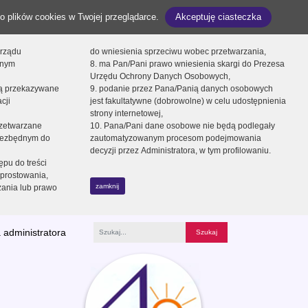
o plików cookies w Twojej przeglądarce.
Akceptuję ciasteczka
orządu
do wniesienia sprzeciwu wobec przetwarzania,
onym
8. ma Pan/Pani prawo wniesienia skargi do Prezesa
Urzędu Ochrony Danych Osobowych,
dą przekazywane
9. podanie przez Pana/Panią danych osobowych
cji
jest fakultatywne (dobrowolne) w celu udostępnienia
strony internetowej,
zetwarzane
10. Pana/Pani dane osobowe nie będą podlegały
niezbędnym do
zautomatyzowanym procesom podejmowania
decyzji przez Administratora, w tym profilowaniu.
ępu do treści
prostowania,
zamknij
zania lub prawo
 administratora
Fraza