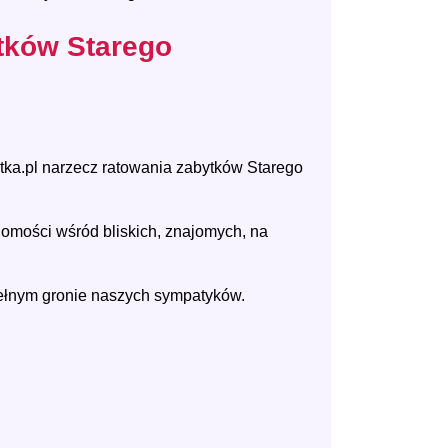
tków Starego
utka.pl narzecz ratowania zabytków Starego
domości wśród bliskich, znajomych, na
pełnym gronie naszych sympatyków.