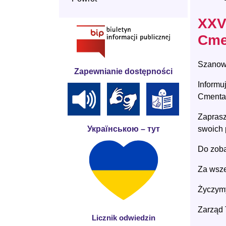
XXV
Cme
Szanown
Zapewnianie dostępności
Informu
Cmenta
Za
prasz
swoich 
Українською – тут
Do zoba
Za wsze
Życzymy
Zarząd
Licznik odwiedzin