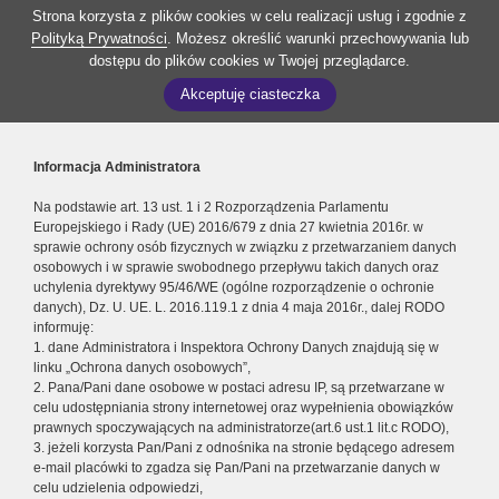
Strona korzysta z plików cookies w celu realizacji usług i zgodnie z
Polityką Prywatności
. Możesz określić warunki przechowywania lub
dostępu do plików cookies w Twojej przeglądarce.
Akceptuję ciasteczka
Informacja Administratora
Na podstawie art. 13 ust. 1 i 2 Rozporządzenia Parlamentu
Europejskiego i Rady (UE) 2016/679 z dnia 27 kwietnia 2016r. w
sprawie ochrony osób fizycznych w związku z przetwarzaniem danych
osobowych i w sprawie swobodnego przepływu takich danych oraz
uchylenia dyrektywy 95/46/WE (ogólne rozporządzenie o ochronie
danych), Dz. U. UE. L. 2016.119.1 z dnia 4 maja 2016r., dalej RODO
informuję:
1. dane Administratora i Inspektora Ochrony Danych znajdują się w
linku „Ochrona danych osobowych”,
2. Pana/Pani dane osobowe w postaci adresu IP, są przetwarzane w
celu udostępniania strony internetowej oraz wypełnienia obowiązków
prawnych spoczywających na administratorze(art.6 ust.1 lit.c RODO),
3. jeżeli korzysta Pan/Pani z odnośnika na stronie będącego adresem
e-mail placówki to zgadza się Pan/Pani na przetwarzanie danych w
celu udzielenia odpowiedzi,