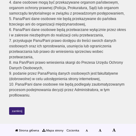
4. dane osobowe mogą być przekazywane organom państwowym,
organom ochrony prawnej (Policja, Prokuratura, Sąd) lub organom
samorządu terytorialnego w związku z prowadzonym postępowaniem,
5. Pana/Pani dane osobowe nie będą przekazywane do państwa
trzeciego ani do organizacji międzynarodowej,
6. Pana/Pani dane osobowe będą przetwarzane wyłącznie przez okres
i w zakresie niezbędnym do realizacji celu przetwarzania,
7. przysługuje Panu/Pani prawo dostępu do treści swoich danych
osobowych oraz ich sprostowania, usunięcia lub ograniczenia
przetwarzania lub prawo do wniesienia sprzeciwu wobec
przetwarzania,
8. ma Pan/Pani prawo wniesienia skargi do Prezesa Urzędu Ochrony
Danych Osobowych,
9. podanie przez Pana/Panią danych osobowych jest fakultatywne
(dobrowolne) w celu udostępnienia strony internetowej,
10. Pana/Pani dane osobowe nie będą podlegały zautomatyzowanym
procesom podejmowania decyzji przez Administratora, w tym
profilowaniu.
zamknij
Strona główna
Mapa strony
Czcionka