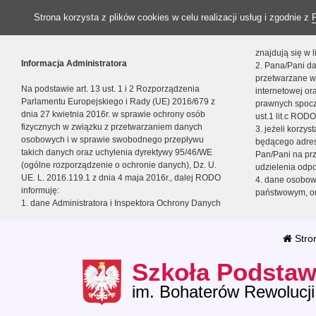
Strona korzysta z plików cookies w celu realizacji usług i zgodnie z
znajdują się w
Informacja Administratora
2. Pana/Pani da
przetwarzane w
Na podstawie art. 13 ust. 1 i 2 Rozporządzenia
internetowej o
Parlamentu Europejskiego i Rady (UE) 2016/679 z
prawnych spocz
dnia 27 kwietnia 2016r. w sprawie ochrony osób
ust.1 lit.c RODO
fizycznych w związku z przetwarzaniem danych
3. jeżeli korzy
osobowych i w sprawie swobodnego przepływu
będącego adres
takich danych oraz uchylenia dyrektywy 95/46/WE
Pan/Pani na pr
(ogólne rozporządzenie o ochronie danych), Dz. U.
udzielenia odp
UE. L. 2016.119.1 z dnia 4 maja 2016r., dalej RODO
4. dane osobo
informuję:
państwowym, or
1. dane Administratora i Inspektora Ochrony Danych
Stro
Szkoła Podstaw
im. Bohaterów Rewolucji