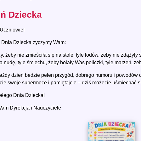
eń Dziecka
Uczniowie!
i Dnia Dziecka życzymy Wam:
zy, żeby nie zmieściła się na stole, tyle lodów, żeby nie zdążyły 
a nudę, tyle śmiechu, żeby bolały Was policzki, tyle marzeń, żeb
ażdy dzień będzie pełen przygód, dobrego humoru i powodów do
jcie swoje supermoce i pamiętajcie – dziś możecie uśmiechać si
łego Dnia Dziecka!
am Dyrekcja i Nauczyciele