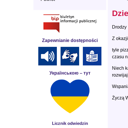
Dzi
Drodzy 
Z okazj
Zapewnianie dostępności
tyle piz
czasu n
Niech k
Українською – тут
rozwija
Wspania
Życzą W
Licznik odwiedzin