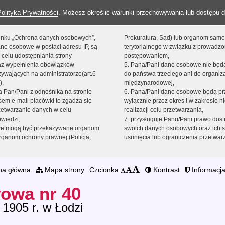
Polityką Prywatności
. Możesz określić warunki przechowywania lub dostępu d
 linku „Ochrona danych osobowych”,
Prokuratura, Sąd) lub organom sam
ne osobowe w postaci adresu IP, są
terytorialnego w związku z prowadz
 celu udostępniania strony
postępowaniem,
raz wypełnienia obowiązków
5. Pana/Pani dane osobowe nie bę
ywających na administratorze(art.6
do państwa trzeciego ani do organiza
),
międzynarodowej,
sta Pan/Pani z odnośnika na stronie
6. Pana/Pani dane osobowe będą pr
em e-mail placówki to zgadza się
wyłącznie przez okres i w zakresie 
zetwarzanie danych w celu
realizacji celu przetwarzania,
owiedzi,
7. przysługuje Panu/Pani prawo dost
we mogą być przekazywane organom
swoich danych osobowych oraz ich s
ganom ochrony prawnej (Policja,
usunięcia lub ograniczenia przetwar
na główna
Mapa strony
Czcionka
Kontrast
Informacja
owa nr 40
 1905 r. w Łodzi