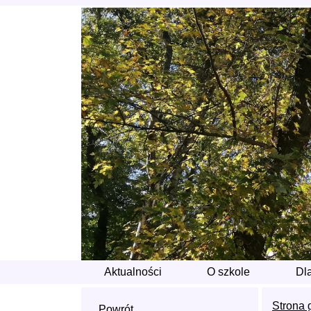
Aktualności
O szkole
Dl
Strona 
Powrót