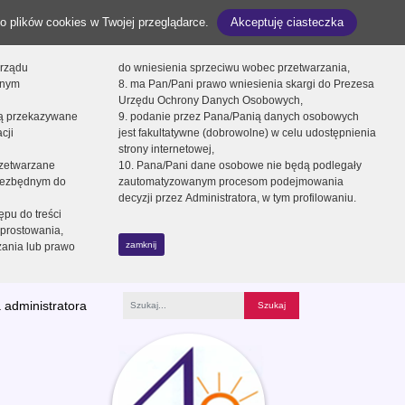
o plików cookies w Twojej przeglądarce.
Akceptuję ciasteczka
orządu
do wniesienia sprzeciwu wobec przetwarzania,
onym
8. ma Pan/Pani prawo wniesienia skargi do Prezesa
Urzędu Ochrony Danych Osobowych,
dą przekazywane
9. podanie przez Pana/Panią danych osobowych
cji
jest fakultatywne (dobrowolne) w celu udostępnienia
strony internetowej,
zetwarzane
10. Pana/Pani dane osobowe nie będą podlegały
niezbędnym do
zautomatyzowanym procesom podejmowania
decyzji przez Administratora, w tym profilowaniu.
ępu do treści
prostowania,
zamknij
zania lub prawo
 administratora
Fraza