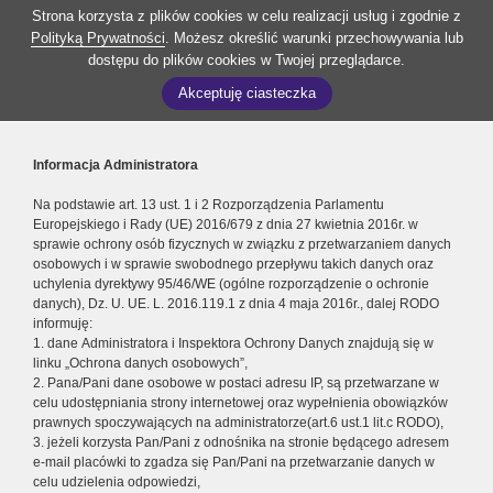
Strona korzysta z plików cookies w celu realizacji usług i zgodnie z
Polityką Prywatności
. Możesz określić warunki przechowywania lub
dostępu do plików cookies w Twojej przeglądarce.
Akceptuję ciasteczka
Informacja Administratora
Na podstawie art. 13 ust. 1 i 2 Rozporządzenia Parlamentu
Europejskiego i Rady (UE) 2016/679 z dnia 27 kwietnia 2016r. w
sprawie ochrony osób fizycznych w związku z przetwarzaniem danych
osobowych i w sprawie swobodnego przepływu takich danych oraz
uchylenia dyrektywy 95/46/WE (ogólne rozporządzenie o ochronie
danych), Dz. U. UE. L. 2016.119.1 z dnia 4 maja 2016r., dalej RODO
informuję:
1. dane Administratora i Inspektora Ochrony Danych znajdują się w
linku „Ochrona danych osobowych”,
2. Pana/Pani dane osobowe w postaci adresu IP, są przetwarzane w
celu udostępniania strony internetowej oraz wypełnienia obowiązków
prawnych spoczywających na administratorze(art.6 ust.1 lit.c RODO),
3. jeżeli korzysta Pan/Pani z odnośnika na stronie będącego adresem
e-mail placówki to zgadza się Pan/Pani na przetwarzanie danych w
celu udzielenia odpowiedzi,