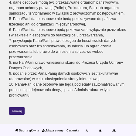
4. dane osobowe mogą być przekazywane organom państwowym,
organom ochrony prawnej (Policja, Prokuratura, Sąd) lub organom
samorządu terytorialnego w związku z prowadzonym postępowaniem,
5. Pana/Pani dane osobowe nie będą przekazywane do państwa
trzeciego ani do organizacji międzynarodowej,
6. Pana/Pani dane osobowe będą przetwarzane wyłącznie przez okres
i w zakresie niezbędnym do realizacji celu przetwarzania,
7. przysługuje Panu/Pani prawo dostępu do treści swoich danych
osobowych oraz ich sprostowania, usunięcia lub ograniczenia
przetwarzania lub prawo do wniesienia sprzeciwu wobec
przetwarzania,
8. ma Pan/Pani prawo wniesienia skargi do Prezesa Urzędu Ochrony
Danych Osobowych,
9. podanie przez Pana/Panią danych osobowych jest fakultatywne
(dobrowolne) w celu udostępnienia strony internetowej,
10. Pana/Pani dane osobowe nie będą podlegały zautomatyzowanym
procesom podejmowania decyzji przez Administratora, w tym
profilowaniu.
zamknij
Strona główna
Mapa strony
Czcionka