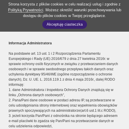
Strona korzysta z plików cookies w celu realizacji usług i zgodnie z
Polityką Prywatności
. Możesz określić warunki przechowywania lub
dostępu do plików cookies w Twojej przeglądarce.
Akceptuję ciasteczka
Informacja Administratora
Na podstawie art. 13 ust. 1 i 2 Rozporządzenia Parlamentu
Europejskiego i Rady (UE) 2016/679 z dnia 27 kwietnia 2016r. w
sprawie ochrony osób fizycznych w związku z przetwarzaniem danych
osobowych i w sprawie swobodnego przepływu takich danych oraz
uchylenia dyrektywy 95/46/WE (ogólne rozporządzenie o ochronie
danych), Dz. U. UE. L. 2016.119.1 z dnia 4 maja 2016r., dalej RODO
informuję:
1. dane Administratora i Inspektora Ochrony Danych znajdują się w
linku „Ochrona danych osobowych”,
2. Pana/Pani dane osobowe w postaci adresu IP, są przetwarzane w
celu udostępniania strony internetowej oraz wypełnienia obowiązków
prawnych spoczywających na administratorze(art.6 ust.1 lit.c RODO),
3. jeżeli korzysta Pan/Pani z odnośnika na stronie będącego adresem
e-mail placówki to zgadza się Pan/Pani na przetwarzanie danych w
celu udzielenia odpowiedzi,