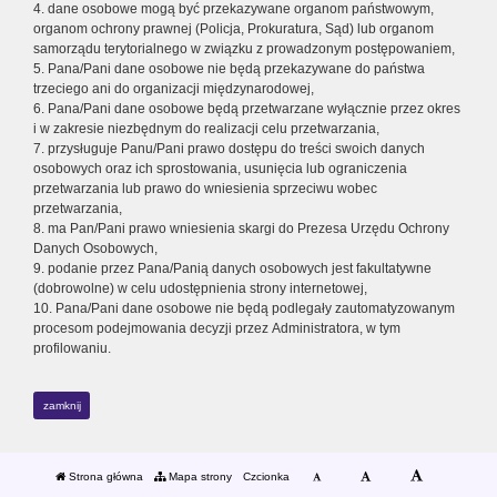
4. dane osobowe mogą być przekazywane organom państwowym,
organom ochrony prawnej (Policja, Prokuratura, Sąd) lub organom
samorządu terytorialnego w związku z prowadzonym postępowaniem,
5. Pana/Pani dane osobowe nie będą przekazywane do państwa
trzeciego ani do organizacji międzynarodowej,
6. Pana/Pani dane osobowe będą przetwarzane wyłącznie przez okres
i w zakresie niezbędnym do realizacji celu przetwarzania,
7. przysługuje Panu/Pani prawo dostępu do treści swoich danych
osobowych oraz ich sprostowania, usunięcia lub ograniczenia
przetwarzania lub prawo do wniesienia sprzeciwu wobec
przetwarzania,
8. ma Pan/Pani prawo wniesienia skargi do Prezesa Urzędu Ochrony
Danych Osobowych,
9. podanie przez Pana/Panią danych osobowych jest fakultatywne
(dobrowolne) w celu udostępnienia strony internetowej,
10. Pana/Pani dane osobowe nie będą podlegały zautomatyzowanym
procesom podejmowania decyzji przez Administratora, w tym
profilowaniu.
zamknij
Strona główna
Mapa strony
Czcionka