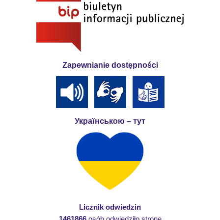
Zapewnianie dostępności
Українською – тут
Licznik odwiedzin
1461866
osób odwiedziło stronę