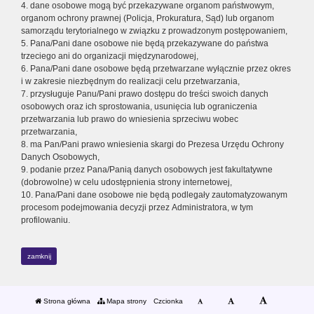
4. dane osobowe mogą być przekazywane organom państwowym,
organom ochrony prawnej (Policja, Prokuratura, Sąd) lub organom
samorządu terytorialnego w związku z prowadzonym postępowaniem,
5. Pana/Pani dane osobowe nie będą przekazywane do państwa
trzeciego ani do organizacji międzynarodowej,
6. Pana/Pani dane osobowe będą przetwarzane wyłącznie przez okres
i w zakresie niezbędnym do realizacji celu przetwarzania,
7. przysługuje Panu/Pani prawo dostępu do treści swoich danych
osobowych oraz ich sprostowania, usunięcia lub ograniczenia
przetwarzania lub prawo do wniesienia sprzeciwu wobec
przetwarzania,
8. ma Pan/Pani prawo wniesienia skargi do Prezesa Urzędu Ochrony
Danych Osobowych,
9. podanie przez Pana/Panią danych osobowych jest fakultatywne
(dobrowolne) w celu udostępnienia strony internetowej,
10. Pana/Pani dane osobowe nie będą podlegały zautomatyzowanym
procesom podejmowania decyzji przez Administratora, w tym
profilowaniu.
zamknij
Strona główna
Mapa strony
Czcionka