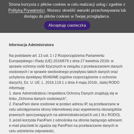
Strona korzysta z plików cookies w celu realizacji usług i zgodnie z
Polityką Prywatności
. Możesz określić warunki przechowywania lub
dostępu do plików cookies w Twojej przeglądarce.
Akceptuję ciasteczka
Informacja Administratora
Na podstawie art. 13 ust. 1 i 2 Rozporządzenia Parlamentu
Europejskiego i Rady (UE) 2016/679 z dnia 27 kwietnia 2016r. w
sprawie ochrony osób fizycznych w związku z przetwarzaniem danych
osobowych i w sprawie swobodnego przepływu takich danych oraz
uchylenia dyrektywy 95/46/WE (ogólne rozporządzenie o ochronie
danych), Dz. U. UE. L. 2016.119.1 z dnia 4 maja 2016r., dalej RODO
informuję:
1. dane Administratora i Inspektora Ochrony Danych znajdują się w
linku „Ochrona danych osobowych”,
2. Pana/Pani dane osobowe w postaci adresu IP, są przetwarzane w
celu udostępniania strony internetowej oraz wypełnienia obowiązków
prawnych spoczywających na administratorze(art.6 ust.1 lit.c RODO),
3. jeżeli korzysta Pan/Pani z odnośnika na stronie będącego adresem
e-mail placówki to zgadza się Pan/Pani na przetwarzanie danych w
celu udzielenia odpowiedzi,