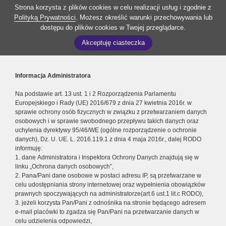
Strona korzysta z plików cookies w celu realizacji usług i zgodnie z
Polityką Prywatności
. Możesz określić warunki przechowywania lub
dostępu do plików cookies w Twojej przeglądarce.
Akceptuję ciasteczka
Informacja Administratora
Na podstawie art. 13 ust. 1 i 2 Rozporządzenia Parlamentu
Europejskiego i Rady (UE) 2016/679 z dnia 27 kwietnia 2016r. w
sprawie ochrony osób fizycznych w związku z przetwarzaniem danych
osobowych i w sprawie swobodnego przepływu takich danych oraz
uchylenia dyrektywy 95/46/WE (ogólne rozporządzenie o ochronie
danych), Dz. U. UE. L. 2016.119.1 z dnia 4 maja 2016r., dalej RODO
informuję:
1. dane Administratora i Inspektora Ochrony Danych znajdują się w
linku „Ochrona danych osobowych”,
2. Pana/Pani dane osobowe w postaci adresu IP, są przetwarzane w
celu udostępniania strony internetowej oraz wypełnienia obowiązków
prawnych spoczywających na administratorze(art.6 ust.1 lit.c RODO),
3. jeżeli korzysta Pan/Pani z odnośnika na stronie będącego adresem
e-mail placówki to zgadza się Pan/Pani na przetwarzanie danych w
celu udzielenia odpowiedzi,