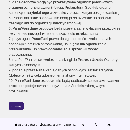
4. dane osobowe mogą być przekazywane organom państwowym,
organom ochrony prawnej (Policja, Prokuratura, Sąd) lub organom
samorządu terytorialnego w związku z prowadzonym postępowaniem,
5. Pana/Pani dane osobowe nie będą przekazywane do państwa
trzeciego ani do organizacji międzynarodowej,
6. Pana/Pani dane osobowe będą przetwarzane wyłącznie przez okres
i w zakresie niezbędnym do realizacji celu przetwarzania,
7. przysługuje Panu/Pani prawo dostępu do treści swoich danych
osobowych oraz ich sprostowania, usunięcia lub ograniczenia
przetwarzania lub prawo do wniesienia sprzeciwu wobec
przetwarzania,
8. ma Pan/Pani prawo wniesienia skargi do Prezesa Urzędu Ochrony
Danych Osobowych,
9. podanie przez Pana/Panią danych osobowych jest fakultatywne
(dobrowolne) w celu udostępnienia strony internetowej,
10. Pana/Pani dane osobowe nie będą podlegały zautomatyzowanym
procesom podejmowania decyzji przez Administratora, w tym
profilowaniu.
zamknij
Strona główna
Mapa strony
Czcionka